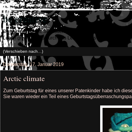
be creative
Das ist mein Streit: Sehnsuchtgeweiht. Durch alle Tage schweif
Leben greifen - Und durch das Leid Weit aus dem Leben reifen,
Donnerstag, 17. Januar 2019
Arctic climate
Zum Geburtstag für eines unserer Patenkinder habe ich die
Sie waren wieder ein Teil eines Geburtstagsüberraschungspak