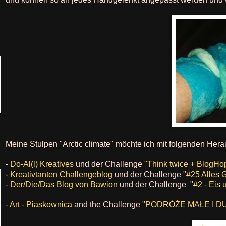
Meine Stulpen "
Arctic climate" möchte ich mit folgenden Hera
-
Do-Al(l) Kreatives
und der Challenge
"Think twice + BlogHo
-
Kreativtanten Challengeblog
und der Challenge
"#25 Alles 
-
Der/Die/Das Blog von Bawion
und der Challenge
"#2 - Eis
-
Art - Piaskownica
and the Challenge
"PODRÓŻE MAŁE I DUŻ