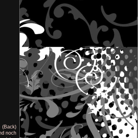
e (Back)
ind noch