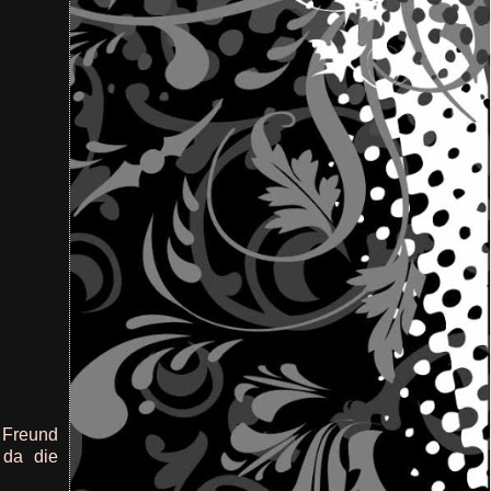
 Freund
 da die