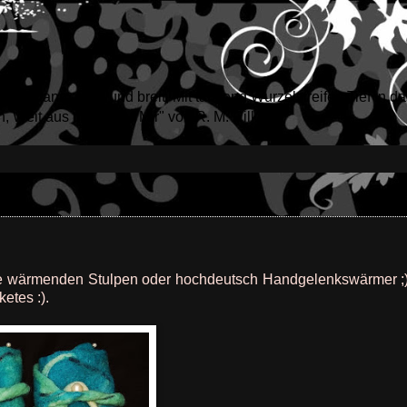
en. Dann, stark und breit, Mit tausend Wurzelstreifen Tief in da
 Weit aus der Zeit! ("Mir" von R. M. Rilke)
se wärmenden Stulpen oder hochdeutsch Handgelenkswärmer ;) 
etes :).