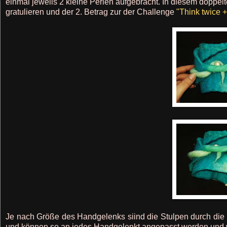
einmal jeweils 2 kleine Perlen aufgebracht. In diesem doppel
gratulieren und der 2. Betrag zur der Challenge
"Think twice 
Je nach Größe des Handgelenks siind die Stulpen durch die S
und können so an jedes Handgelenkt angepasst werden und 