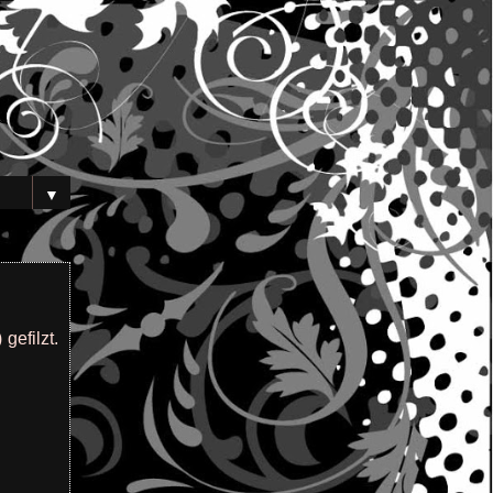
s
▼
gefilzt.