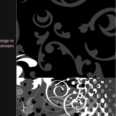
esign in
erinnern