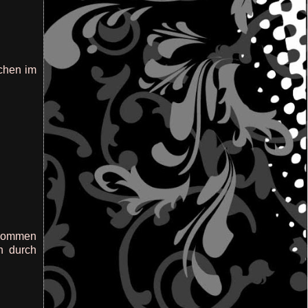
ochen im
enommen
h durch