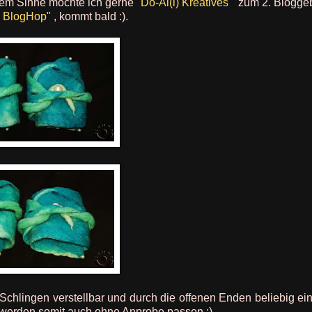
tem Sinne möchte ich gerne "
Do-Al(l) Kreatives
" zum 2. Blogge
+ BlogHop"
, kommt bald :).
chlingen verstellbar und durch die offenen Enden beliebig ein
werden somit auch ohne Anprobe passen :).