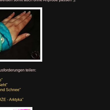
usforderungen teilen:
p"
Geht
"
 und Schnee"
E - Arktyka"