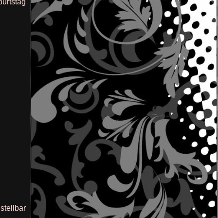
burtstag
stellbar