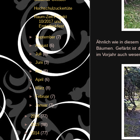
Hochschulzuckertüte
Raum-Zeit-Projekt
10/2017 und
Erntedankfest
►
September
(7)
Ähnlich wie in diesem
►
August
(6)
Bäumen. Gefärbt ist 
►
Juli
(6)
im Vorjahr auch wesen
►
Juni
(3)
►
Mai
(6)
►
April
(6)
►
März
(8)
►
Februar
(7)
►
Januar
(7)
►
2016
(77)
►
2015
(88)
►
2014
(77)