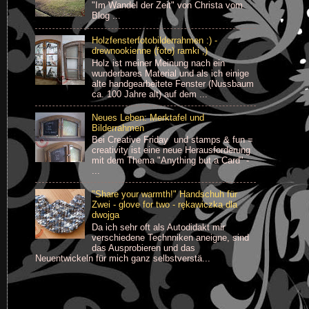
"Im Wandel der Zeit" von Christa vom
Blog ...
Holzfensterfotobilderrahmen :) -
drewnookienne (foto) ramki ;)
Holz ist meiner Meinung nach ein
wunderbares Material und als ich einige
alte handgearbeitete Fenster (Nussbaum
ca. 100 Jahre alt) auf dem ...
Neues Leben: Merktafel und
Bilderrahmen
Bei Creative Friday und stamps & fun =
creativity ist eine neue Herausforderung
mit dem Thema "Anything but a Card" -
...
"Share your warmth!" Handschuh für
Zwei - glove for two - rękawiczka dla
dwojga
Da ich sehr oft als Autodidakt mir
verschiedene Technniken aneigne, sind
das Ausprobieren und das
Neuentwickeln für mich ganz selbstverstä...