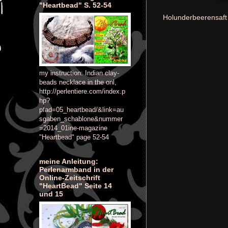
"Heartbead" S. 52-54
Holunderbeerensaft b
my instruction: Indian clay-
beads necklace in the onl,
http://perlentiere.com/index.p
hp?
pfad=05_heartbead/&link=au
sgaben_schablone&nummer
=2014_01ine-magazine
"Heartbead" page 52-54
meine Anleitung:
Perlenarmband in der
Online-Zeitschrift
"HeartBead" Seite 14
und 15