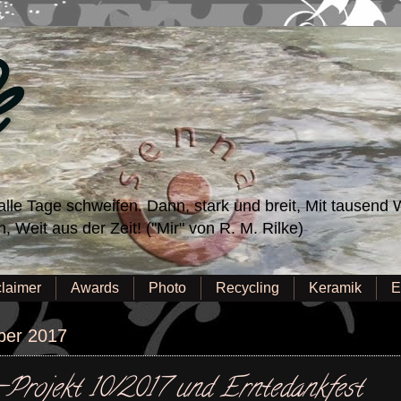
e
lle Tage schweifen. Dann, stark und breit, Mit tausend W
 Weit aus der Zeit! ("Mir" von R. M. Rilke)
claimer
Awards
Photo
Recycling
Keramik
E
ber 2017
rojekt 10/2017 und Erntedankfest