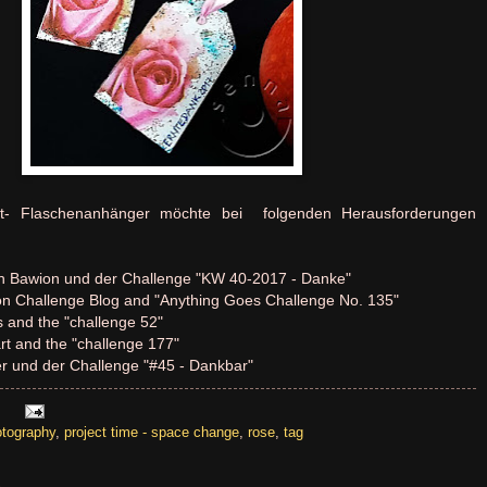
st- Flaschenanhänger möchte bei folgenden Herausforderungen
on Bawion und der Challenge "KW 40-2017 - Danke"
tion Challenge Blog and "Anything Goes Challenge No. 135"
s and the "challenge 52"
art and the "challenge 177"
er und der Challenge "#45 - Dankbar"
otography
,
project time - space change
,
rose
,
tag