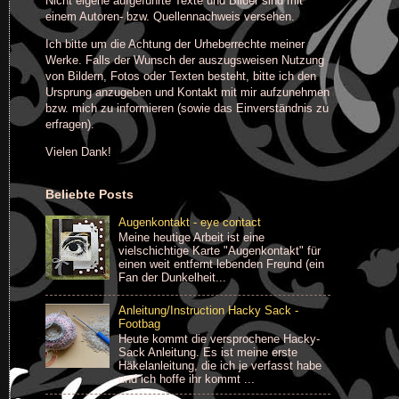
Nicht eigene aufgeführte Texte und Bilder sind mit
einem Autoren- bzw. Quellennachweis versehen.
Ich bitte um die Achtung der Urheberrechte meiner
Werke. Falls der Wunsch der auszugsweisen Nutzung
von Bildern, Fotos oder Texten besteht, bitte ich den
Ursprung anzugeben und Kontakt mit mir aufzunehmen
bzw. mich zu informieren (sowie das Einverständnis zu
erfragen).
Vielen Dank!
Beliebte Posts
Augenkontakt - eye contact
Meine heutige Arbeit ist eine
vielschichtige Karte "Augenkontakt" für
einen weit entfernt lebenden Freund (ein
Fan der Dunkelheit...
Anleitung/Instruction Hacky Sack -
Footbag
Heute kommt die versprochene Hacky-
Sack Anleitung. Es ist meine erste
Häkelanleitung, die ich je verfasst habe
und ich hoffe ihr kommt ...