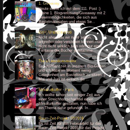
1. Giveaway :)
Heute starte ich mit dem 111. Post :)
meine 1. Blogverlosung/Giveaway mit 2
Gewinnmöglichkeiten, die sich aus
Bastelmaterialien und etwas Se...
(Still) Undiscovered
Nicht alles was wir nicht sehen,
angreifen oder verstehen können muss
nicht nicht wirklich sein oder nur einer
Fantasie der Bücher entstamme...
Transformationsmatrix
Es ist Pflanzzeit in unserem Bio-Garten
und ich habe im Moment wenig
Gelegenheit am Basteltisch zu sitzen :).
Mai und Juni ist einfach die ...
Miniaturkoffer - Paris -
Ich wollte schon seit einiger Zeit aus
einer Streichholzschachtel einen
Miniaturkoffer gestalten, nun habe ich
ein Thema dafür gefunden. In...
Raum-Zeit-Projekt 02/2016
Es ist Zeit für das Februarbild für das
Raum-Zeit-Projekt 2016 für das Projekt