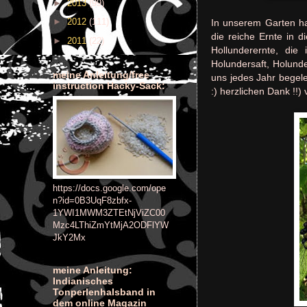
►
2013
(99)
►
2012
(111)
In unserem Garten ha
die reiche Ernte in 
►
2011
(22)
Hollunderernte, die
Holundersaft, Holund
meine Anleitung/free
uns jedes Jahr begele
instruction Hacky-Sack:
:) herzlichen Dank !!) 
https://docs.google.com/ope
n?id=0B3UqF8zbfx-
1YWI1MWM3ZTEtNjViZC00
Mzc4LThiZmYtMjA2ODFlYW
JkY2Mx
meine Anleitung:
Indianisches
Tonperlenhalsband in
dem online Magazin