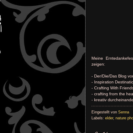
Meine Erntedankefe
zeigen:
- Der/Die/Das Blog v
- Inspiration Destina
- Crafting With Friend
- crafting from the he
- kreativ durcheinand
Eingestellt von
Senna
Labels:
elder
,
nature ph