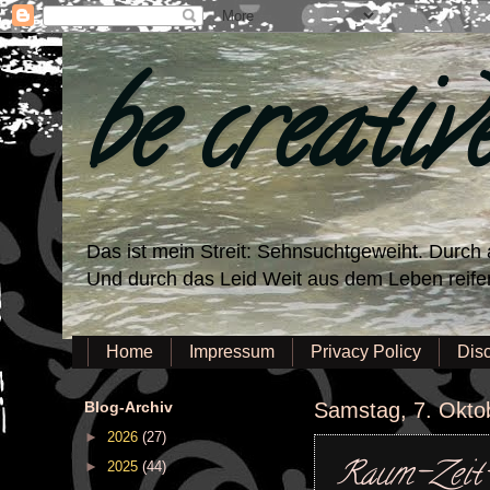
be creativ
Das ist mein Streit: Sehnsuchtgeweiht. Durch a
Und durch das Leid Weit aus dem Leben reifen,
Home
Impressum
Privacy Policy
Dis
Blog-Archiv
Samstag, 7. Okto
►
2026
(27)
Raum-Zeit-P
►
2025
(44)