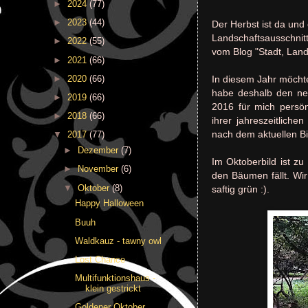
►
2024
(77)
►
2023
(44)
Der Herbst ist da und 
Landschaftsausschnitt
►
2022
(55)
vom Blog "Stadt, Land
►
2021
(66)
►
2020
(66)
In diesem Jahr möchte
habe deshalb den neu
►
2019
(66)
2016 für mich persö
►
2018
(66)
ihrer jahreszeitlich
nach dem aktuellen Bi
▼
2017
(77)
►
Dezember
(7)
Im Oktoberbild ist z
►
November
(6)
den Bäumen fällt. Wi
▼
Oktober
(8)
saftig grün :).
Happy Halloween
Buuh
Waldkauz - tawny owl
Lost Chance
Multifunktionshaus -
klein gestrickt
Goldener Oktober