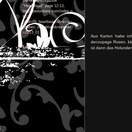
the online-magazine
"HeartBead" page 12-13,
http://perlentiere.com/index.p
hp?
pfad=05_heartbead/&link=au
sgaben_schablone&nummer
=2013_01
Aus Karton habe ich
decoupage Rosen, blau
Leser
ist dann das Holunder