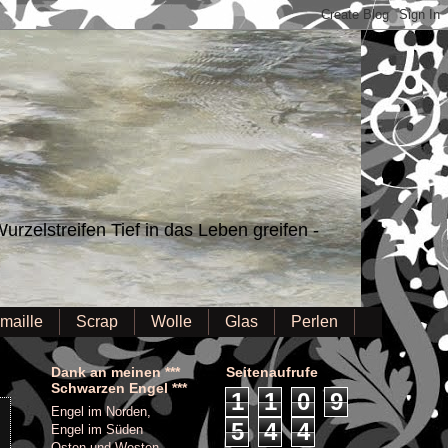
urzelstreifen Tief in das Leben greifen -
maille
Scrap
Wolle
Glas
Perlen
Dank an meinen ***
Seitenaufrufe
Schwarzen Engel ***
1
1
0
9
Engel im Norden,
5
4
4
Engel im Süden
Osten und Westen