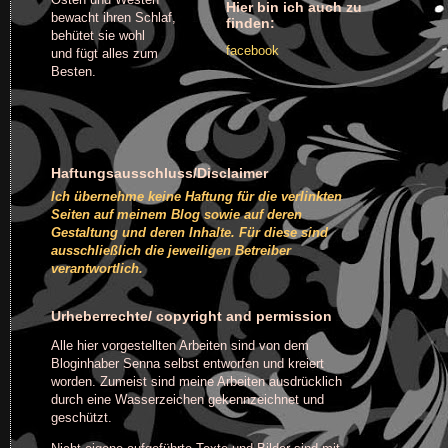
Hier bin ich auch zu
bewacht ihren Schlaf,
finden:
behütet sie wohl
facebook
und fügt alles zum
Besten.
Haftungsausschluss/Disclaimer
Ich übernehme keine Haftung für die verlinkten
Seiten auf meinem Blog sowie auf deren
Gestaltung und deren Inhalte. Für diese sind
ausschließlich die jeweiligen Betreiber
verantwortlich.
Urheberrechte/ copyright and permission
Alle hier vorgestellten Arbeiten sind von dem
Bloginhaber Senna selbst entworfen und kreiert
worden. Zumeist sind meine Arbeiten ausdrücklich
durch eine Wasserzeichen gekennzeichnet und
geschützt.