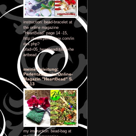
instruction: bead-bracelet at
the online magazine
"HeartBead" page 14 -15,
http://www.perlentiere.com/in
dex.php?
pfad=05_heartbead/&link=he
artbead
meine Anleitung:
Perlentasche im Online-
Magazin "HeartBead" S.
12-13
my instruction: bead-bag at