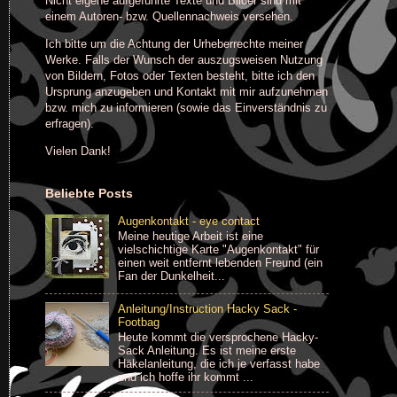
Nicht eigene aufgeführte Texte und Bilder sind mit
einem Autoren- bzw. Quellennachweis versehen.
Ich bitte um die Achtung der Urheberrechte meiner
Werke. Falls der Wunsch der auszugsweisen Nutzung
von Bildern, Fotos oder Texten besteht, bitte ich den
Ursprung anzugeben und Kontakt mit mir aufzunehmen
bzw. mich zu informieren (sowie das Einverständnis zu
erfragen).
Vielen Dank!
Beliebte Posts
Augenkontakt - eye contact
Meine heutige Arbeit ist eine
vielschichtige Karte "Augenkontakt" für
einen weit entfernt lebenden Freund (ein
Fan der Dunkelheit...
Anleitung/Instruction Hacky Sack -
Footbag
Heute kommt die versprochene Hacky-
Sack Anleitung. Es ist meine erste
Häkelanleitung, die ich je verfasst habe
und ich hoffe ihr kommt ...