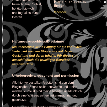
Hier bin ich auch zu
bewacht ihren Schlaf,
finden:
behütet sie wohl
facebook
und fügt alles zum
Besten.
Haftungsausschluss/Disclaimer
Ich übernehme keine Haftung für die verlinkten
Seiten auf meinem Blog sowie auf deren
Gestaltung und deren Inhalte. Für diese sind
ausschließlich die jeweiligen Betreiber
verantwortlich.
Urheberrechte/ copyright and permission
Alle hier vorgestellten Arbeiten sind von dem
Bloginhaber Senna selbst entworfen und kreiert
worden. Zumeist sind meine Arbeiten ausdrücklich
durch eine Wasserzeichen gekennzeichnet und
geschützt.