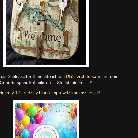
hes Schlüsselbrett möchte ich bei
DIY - zrób to sam
und dem
Geburtstagsaufruf teilen :) ... Sto lat, sto lat ...!#
tujemy 12 urodziny bloga - sprawdź koniecznie jak!