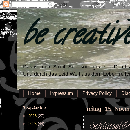
be creativ
Das ist mein Streit: Sehnsuchtgeweiht. Durch a
Und durch das Leid Weit aus dem Leben reifen,
Home
Impressum
Privacy Policy
Dis
Blog-Archiv
Freitag, 15. Nov
►
2026
(27)
Schlüssel(br
►
2025
(44)