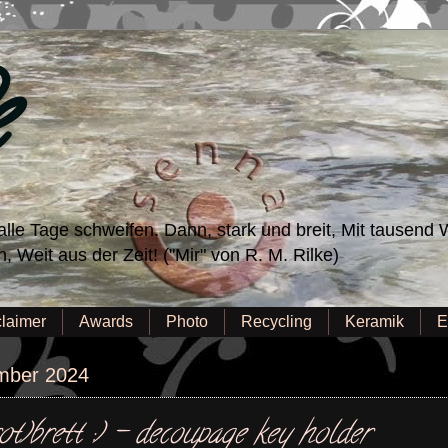
e
lle Tage schweifen. Dann, stark und breit, Mit tausend W
 Weit aus der Zeit! ("Mir" von R. M. Rilke)
claimer
Awards
Photo
Recycling
Keramik
E
ember 2024
ot)brett :) - decoupage key holder