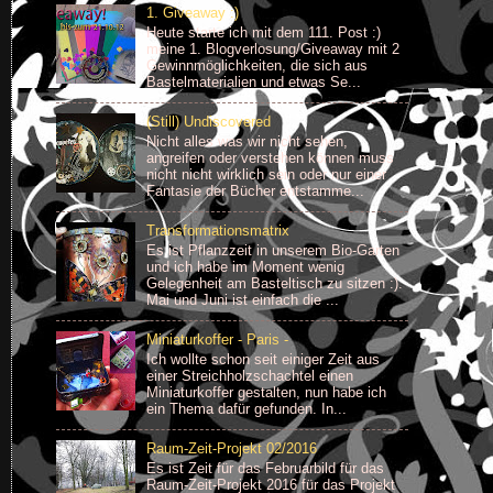
1. Giveaway :)
Heute starte ich mit dem 111. Post :)
meine 1. Blogverlosung/Giveaway mit 2
Gewinnmöglichkeiten, die sich aus
Bastelmaterialien und etwas Se...
(Still) Undiscovered
Nicht alles was wir nicht sehen,
angreifen oder verstehen können muss
nicht nicht wirklich sein oder nur einer
Fantasie der Bücher entstamme...
Transformationsmatrix
Es ist Pflanzzeit in unserem Bio-Garten
und ich habe im Moment wenig
Gelegenheit am Basteltisch zu sitzen :).
Mai und Juni ist einfach die ...
Miniaturkoffer - Paris -
Ich wollte schon seit einiger Zeit aus
einer Streichholzschachtel einen
Miniaturkoffer gestalten, nun habe ich
ein Thema dafür gefunden. In...
Raum-Zeit-Projekt 02/2016
Es ist Zeit für das Februarbild für das
Raum-Zeit-Projekt 2016 für das Projekt