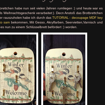
brettchen habe nun seit vielen Jahren rumliegen :) und heute war es
 als Weihnachtsgeschenk verarbeitet:). Decn Anstoß das Brotbrettchen
der rauszuholen habe ich durch das
TUTORIAL - decoupage MDF key
 to sam
bekommen, Mit Gesso, Akrylfarben, Seervietten,Varnisch und
 es nun zu einem Schlüsselbrett befördert :) worden.