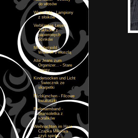
do włosów
Winterlicht - Lampiony
z słoików
Verblümtes Lesen -
Zakładka z
papierowych
ścinków
Muschelgoild -
Wisiorek z muszlą
Alte Jeans zum
Organizer... - Stare
jeansy ...
Kindersocken und Licht
- Świecznik ze
skarpetki
Filzblümchen - Filcowe
kwiatuszki
Perlenarmband -
Bransoletka z
koralików
Weihnachten im Haar -
Czapka Mikołaja
czyli spinka...