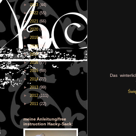
►
2023
(44)
►
2022
(55)
►
2021
(66)
►
2020
(66)
►
2019
(66)
►
2018
(66)
►
2017
(77)
►
2016
(77)
►
2015
(88)
Das winterlic
►
2014
(77)
►
2013
(99)
Świę
►
2012
(111)
►
2011
(22)
meine Anleitung/free
instruction Hacky-Sack: