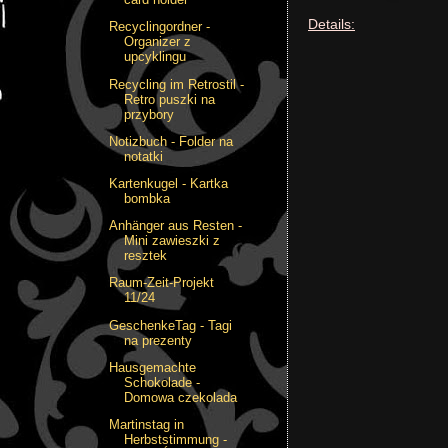
Details:
Recyclingordner -
Organizer z
upcyklingu
Recycling im Retrostil -
Retro puszki na
przybory
Notizbuch - Folder na
notatki
Kartenkugel - Kartka
bombka
Anhänger aus Resten -
Mini zawieszki z
resztek
Raum-Zeit-Projekt
11/24
GeschenkeTag - Tagi
na prezenty
Hausgemachte
Schokolade -
Domowa czekolada
Martinstag in
Herbststimmung -