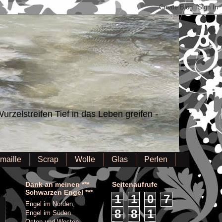
urzelstreifen Tief in das Leben greifen -
maille
Scrap
Wolle
Glas
Perlen
Dank an meinen ***
Seitenaufrufe
Schwarzen Engel ***
1
1
0
7
Engel im Norden,
8
8
1
Engel im Süden
Osten und Westen