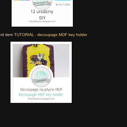
nd dem
TUTORIAL - decoupage MDF key holder