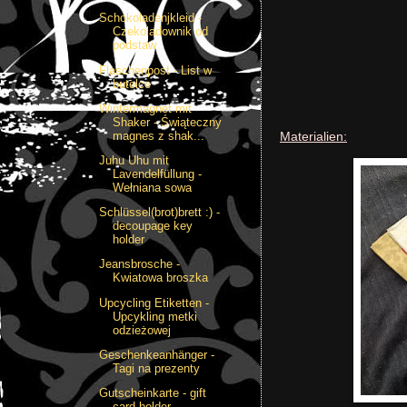
Schokoladenjkleid -
Czekoladownik od
podstaw
Flaschenpost - List w
butelce
Wintermagnet mit
Shaker - Świąteczny
magnes z shak...
Materialien:
Juhu Uhu mit
Lavendelfüllung -
Wełniana sowa
Schlüssel(brot)brett :) -
decoupage key
holder
Jeansbrosche -
Kwiatowa broszka
Upcycling Etiketten -
Upcykling metki
odzieżowej
Geschenkeanhänger -
Tagi na prezenty
Gutscheinkarte - gift
card holder