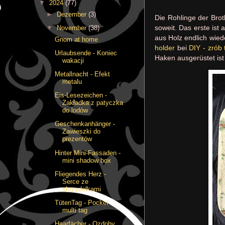
▼
2024
(77)
►
Dezember
(3)
Die Rohlinge der Brot
soweit. Das erste ist
▼
November
(38)
aus Holz endlich wie
Gnom at home
holder
bei
DIY - zrób
Urlaubsende - Koniec
Haken ausgerüstet ist
wakacji
Metallnacht - Efekt
metalu
Eis-Lesezeichen -
Zakładka z patyczka
do lodów
Geschenkanhänger -
Zawieszki do
prezentów
Hinter Mini-Fassaden -
mini shadow box
Fliegendes Herz -
Serce ze
skrzydełkami
TütenTag - Pocket
multi tag
Haarfächer - Ozdoby