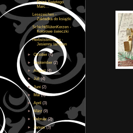
Dzień Świętego
Marc...
Lesezeichen -
Zakładka do książki
SchichtBlütenKerzen -
Kolorowe świeczki
Herbststimmung -
Jesienny lampion
►
Oktober
(4)
►
September
(2)
►
August
(4)
►
Juli
(4)
►
Juni
(2)
►
Mai
(3)
►
April
(3)
►
März
(9)
►
Februar
(2)
►
Januar
(3)