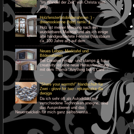
"Im Wandel der Zeit" von Christa vom
Blog ...
Holzfensterfotobilderrahmen :) -
drewnookienne (foto) ramki ;)
Holz ist meiner Meinung nach ein
wunderbares Material und als ich einige
alte handgearbeitete Fenster (Nussbaum
ca. 100 Jahre alt) auf dem ...
Neues Leben: Merktafel und
Bilderrahmen
Bei Creative Friday und stamps & fun =
creativity ist eine neue Herausforderung
mit dem Thema "Anything but a Card" -
...
"Share your warmth!" Handschuh für
Zwei - glove for two - rękawiczka dla
dwojga
Da ich sehr oft als Autodidakt mir
verschiedene Technniken aneigne, sind
das Ausprobieren und das
Neuentwickeln für mich ganz selbstverstä...