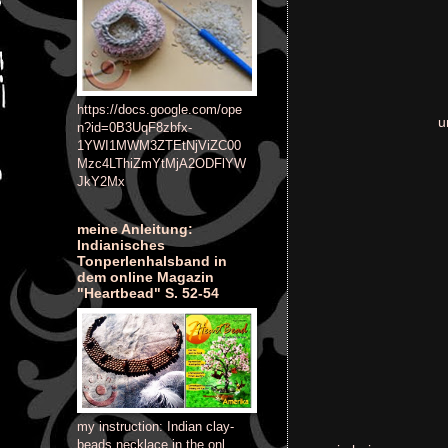
https://docs.google.com/ope
u
n?id=0B3UqF8zbfx-
1YWI1MWM3ZTEtNjViZC00
Mzc4LThiZmYtMjA2ODFlYW
JkY2Mx
meine Anleitung:
Indianisches
Tonperlenhalsband in
dem online Magazin
"Heartbead" S. 52-54
my instruction: Indian clay-
beads necklace in the onl,